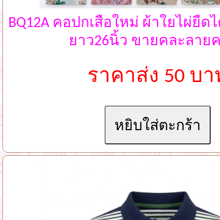
BQ12A คอปกเสื้อใหม่ ผ้าใยไผ่ยืดไ
ยาว26นิ้ว ขายคละลายค
ราคาส่ง 50 บา