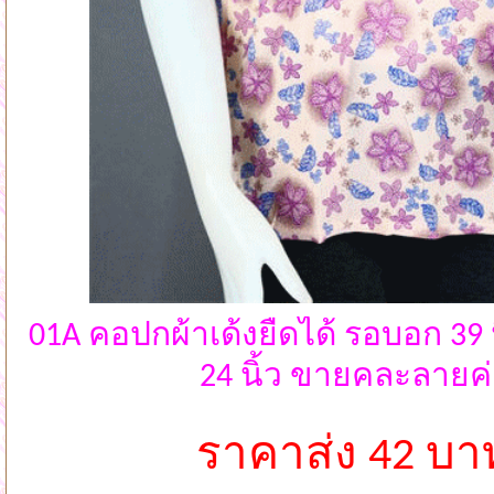
01A คอปกผ้าเด้งยืดได้ รอบอก 39
24 นิ้ว ขายคละลายค่
ราคาส่ง 42 บา