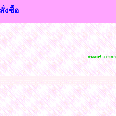
ั่งซื้อ
กางเกงช้าง กางเกงส
นนี่ขายส่งราคาถูก กางเกง ขาสั่นขายส่งราคาถูก กางเกงขายาวขายส่งราคาถูก เสื้อผ้าลูกไม้ขายส่งราคาถูก คอปกผ้าเด้งขายส่งราคาถูก คอกลมแขนสามส่วนขายส่งราคาถูก เสื้อแขนกุดข
ตลาดโบ๊เบ๊บนโลกออนไลน์ ทางร้านมีเสื้อผ้าให้ท่านเลือกมากมายหลายแบบจากโรงงานโดยตรงขายส่งราคาถูก และพร้อมที่จัดส่งสินค้าได้ทั่วไทย
ศูนย์ค้าส่งและขายส่งเสื้อผ้าแฟชั่น สไต
น ขาสั้น ขายาว กระโปรงเกาหลี แฟชั่นจากโรงงานขายส่งเสื้อตัวยาว ขายส่งชุดเดรส ขายส่งเสื้อคลุม ขายส่งเสื้อผ้าแฟชั่นหน้าร้อนหน้าหนาว ตามเทรนด์นิยม ค้าส่งเสื้อแฟชั่นสไตล์เกา
ว เดรสสั้น แซ็กกางเกง สั้นยาว ชุดเอี๊ยม ชุด
ออกงานสุดหรู เสื้อยืดแขนกุดราคาถูก ขายส่งเสื้อเชิ๊ต เสื้อเปิดไหล่ เสื้อลายดอก แฟชั่นลายดอกแบบต่างๆ เสื้อผ้าแฟชั่นราคาถูก
ผ้าถักลูกไ