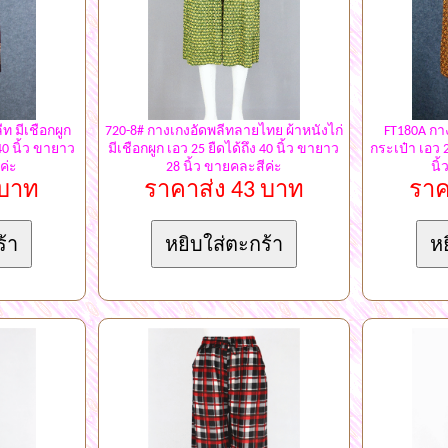
ท มีเชือกผูก
720-8# กางเกงอัดพลีทลายไทย ผ้าหนังไก่
FT180A กาง
 40 นิ้ว ขายาว
มีเชือกผูก เอว 25 ยืดได้ถึง 40 นิ้ว ขายาว
กระเป๋า เอว 2
ค่ะ
28 นิ้ว ขายคละสีค่ะ
นิ
 บาท
ราคาส่ง 43 บาท
ราค