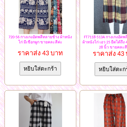
720-56 กางเกงอัดพลีทลายช้าง ผ้าหนัง
FT7118-513A กางเกงอัดพลี
ไก่ มีเชือกผูก ขายคละสีค่ะ
ผ้าหนังไก่ เอว 25 ยืดได้ถึง
28 นิ้ว ขายคละสี
ราคาส่ง 43 บาท
ราคาส่ง 43