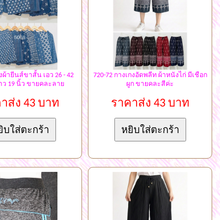
ผ้ายีนส์ขาสั้น เอว 26 - 42
720-72 กางเกงอัดพลีท ผ้าหนังไก่ มีเชือก
ยาว 19 นิ้ว ขายคละลาย
ผูก ขายคละสีค่ะ
าส่ง 43 บาท
ราคาส่ง 43 บาท