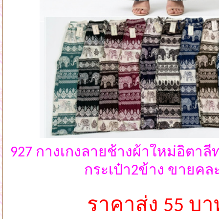
927 กางเกงลายช้างผ้าใหม่อิตาลี
กระเป๋า2ข้าง ขายคละ
ราคาส่ง 55 บา