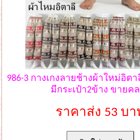
986-3 กางเกงลายช้างผ้าใหม่อิต
มีกระเป๋า2ข้าง ขายคล
ราคาส่ง 53 บา