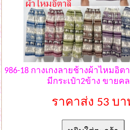
986-18 กางเกงลายช้างผ้าไหมอิต
มีกระเป๋า2ข้าง ขายคล
ราคาส่ง 53 บา