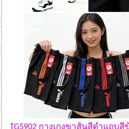
TG5902 กางเกงขาสั้นสีดำแถบสีข้