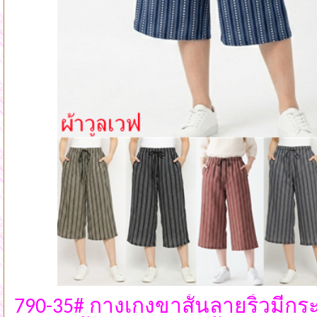
790-35# กางเกงขาสั้นลายริ้วมีกระ