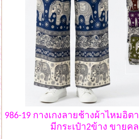
986-19 กางเกงลายช้างผ้าไหมอิต
มีกระเป๋า2ข้าง ขายคล