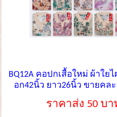
BQ12A คอปกเสื้อใหม่ ผ้าใยไผ
อก42นิ้ว ยาว26นิ้ว ขายคล
ราคาส่ง 50 บา