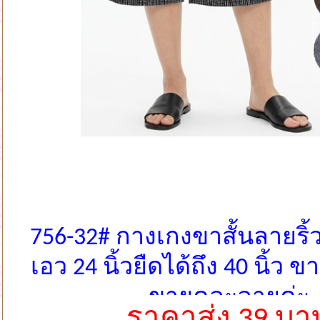
756-32# กางเกงขาสั้นลายริ้ว
เอว 24 นิ้วยืดได้ถึง 40 นิ้ว ข
ขายคละลายค่ะ
ราคาส่ง 39 บา