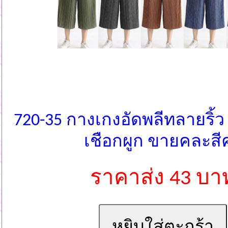
720-35 กางเกงอัดพลีทลายริ้ว 
เชือกผูก ขายคละสีค
ราคาส่ง 43 บา