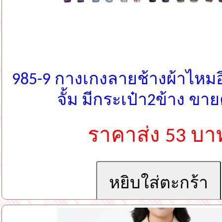
985-9 กางเกงลายช้างผ้าไหม
จั้ม มีกระเป๋า2ข้าง ขา
ราคาส่ง 53 บา