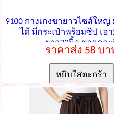
9100 กางเกงขายาวไซส์ใหญ่ มี
ได้ มีกระเป๋าพร้อมซีป เอา
ยาว39นิ้ว ขายคละส
ราคาส่ง 58 บา