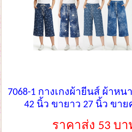
7068-1 กางเกงผ้ายีนส์ ผ้าหนาน
42 นิ้ว ขายาว 27 นิ้ว ข
ราคาส่ง 53 บา