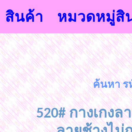
สินค้า
หมวดหมู่สิ
ค้นหา รห
520# กางเกงลาย
ลายช้างไม่ก