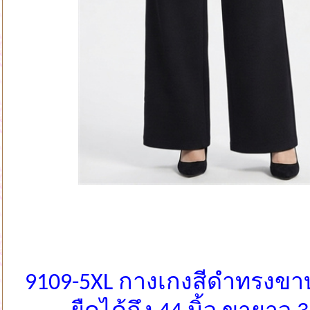
9109-5XL กางเกงสีดำทรงขา