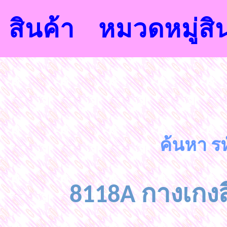
สินค้า
หมวดหมู่สิ
ค้นหา รห
8118A กางเกงสี