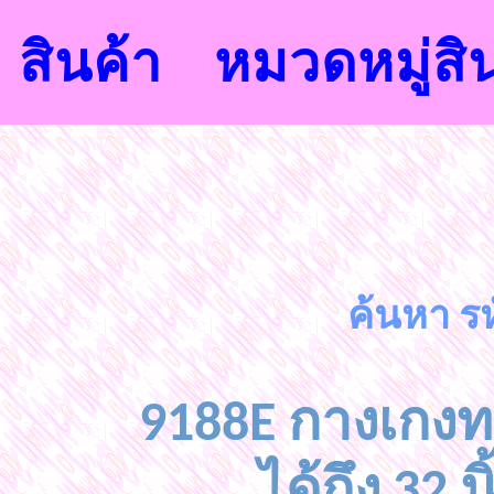
สินค้า
หมวดหมู่สิ
ค้นหา รห
9188E กางเกงทร
ได้ถึง 32 