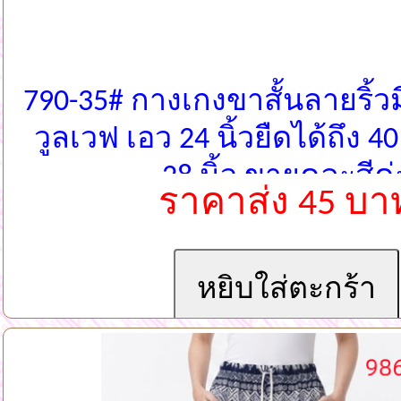
790-35# กางเกงขาสั้นลายริ้วม
วูลเวฟ เอว 24 นิ้วยืดได้ถึง 4
28 นิ้ว ขายคละสีค่
ราคาส่ง 45 บา