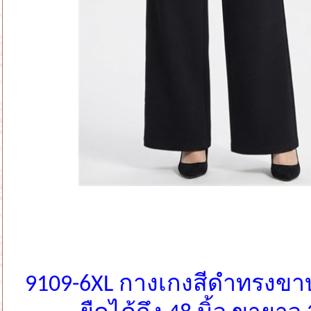
9109-6XL กางเกงสีดำทรงขา