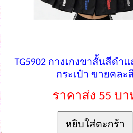
TG5902 กางเกงขาสั้นสีดำแถ
กระเป๋า ขายคละส
ราคาส่ง 55 บา