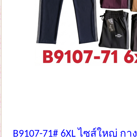
B9107-71# 6XL ไซส์ใหญ่ ก