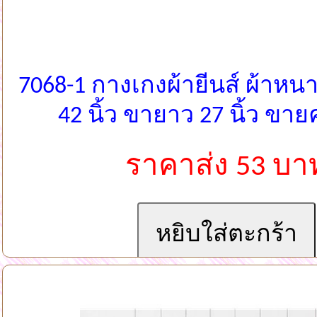
7068-1 กางเกงผ้ายีนส์ ผ้าหนาน
42 นิ้ว ขายาว 27 นิ้ว ข
ราคาส่ง 53 บา