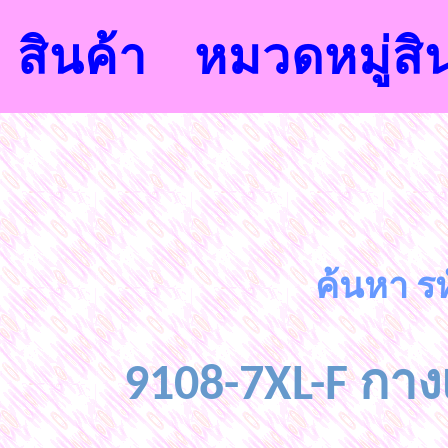
สินค้า
หมวดหมู่สิ
ค้นหา รห
9108-7XL-F กางเ