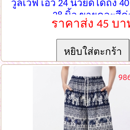
วูลเวฟ เอว 24 นิ้วยืดได้ถึง 4
28 นิ้ว ขายคละสีค่
ราคาส่ง 45 บา