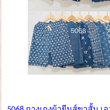
5068 กางเกงผ้ายีนส์ขาสั้น เอว 