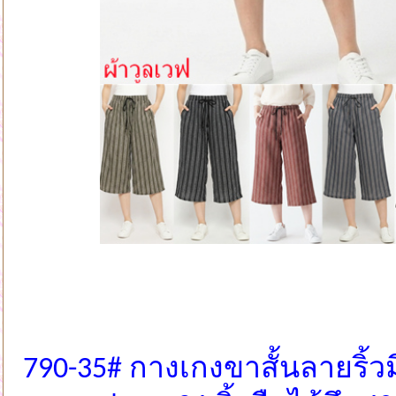
790-35# กางเกงขาสั้นลายริ้วม