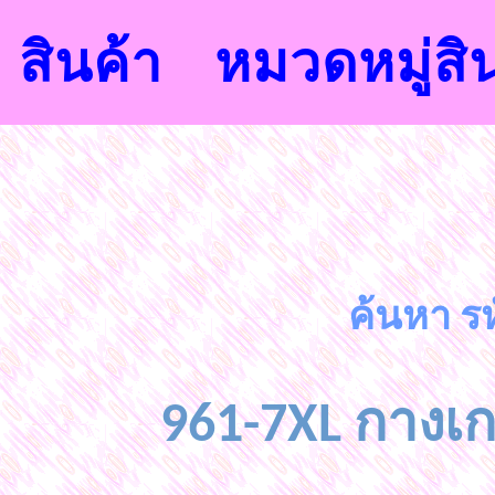
สินค้า
หมวดหมู่สิ
กางเกงช้าง 
ค้นหา รห
961-7XL กางเกง