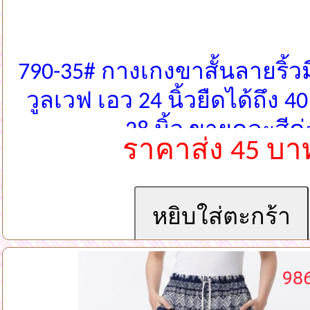
790-35# กางเกงขาสั้นลายริ้วม
วูลเวฟ เอว 24 นิ้วยืดได้ถึง 4
28 นิ้ว ขายคละสีค่
ราคาส่ง 45 บา