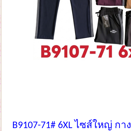
B9107-71# 6XL ไซส์ใหญ่ ก