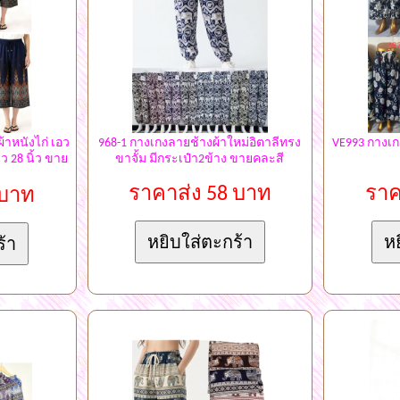
้าหนังไก่ เอว
968-1 กางเกงลายช้างผ้าใหม่อิตาลีทรง
VE993 กางเก
าว 28 นิ้ว ขาย
ขาจั้ม มีกระเป๋า2ข้าง ขายคละสี
ราคาส่ง 58 บาท
ราค
 บาท