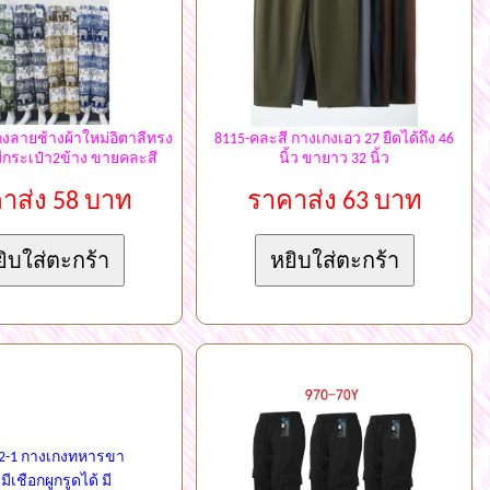
กงลายช้างผ้าใหม่อิตาลีทรง
8115-คละสี กางเกงเอว 27 ยืดได้ถึง 46
ีกระเป๋า2ข้าง ขายคละสี
นิ้ว ขายาว 32 นิ้ว
าส่ง 58 บาท
ราคาส่ง 63 บาท