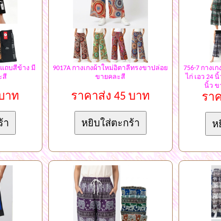
แถบสีข้าง มี
9017A กางเกงผ้าใหม่อิตาลีทรงขาปล่อย
756-7 กางเกง
ะสี
ขายคละสี
ไก่ เอว 24 นิ
นิ้ว 
 บาท
ราคาส่ง 45 บาท
ราค